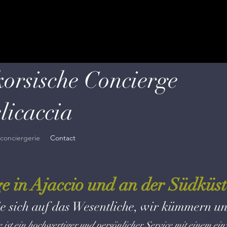
orsische Concierge
licaccia
 conciergerie
Contact
ge in Ajaccio und an der Südküst
e sich auf das Wesentliche, wir kümmern u
 ist ein hochwertiger und persönlicher Service mit einem ein