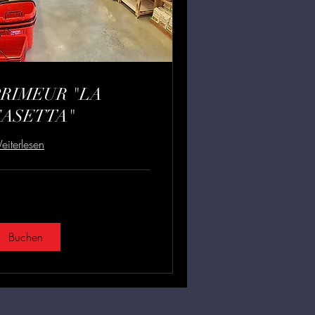
PRIMEUR "LA
CASETTA"
iterlesen
Buchen