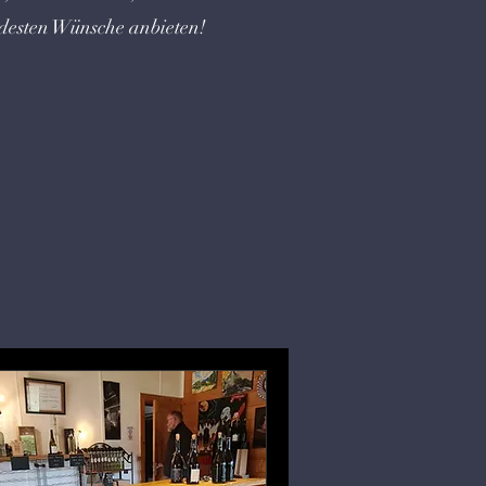
desten Wünsche anbieten!