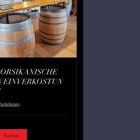
KORSIKANISCHE
WEINVERKOSTUN
G
iterlesen
Buchen