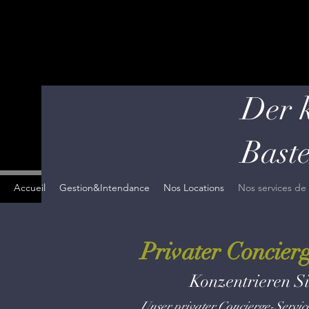
Der k
Baste
Accueil
Gestion&Intendance
Nos Locations
Nos services de
Privater Concier
Konzentrieren Si
Unser privater Concierge-Service