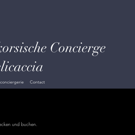
orsische Concierge
licaccia
 conciergerie
Contact
tdecken und buchen.