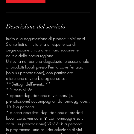
Descrizione del servizio
Invito alla degustazione di prodotti tipici corsi
Siamo lieti di invitarvi a un'esperienza di
degustazione unica che vi farà scoprire le
delizie della nostra regione!
Unitevi a noi per una degustazione eccezionale
di prodotti locali presso Peri la cave Perracia
(solo su prenotazione), con particolare
attenzione al vino biologico corso.
**Dettagli dell'evento:**
* 2 possibilità:
* oppure degustazione di vini corsi (su
prenotazione) accompagnati da formaggi corsi.
15 € a persona.
* o cena aperitivo: degustazione di prodotti
locali corsi, vini corsi 🍷 con formaggi e salumi
corsi. (su prenotazione) 20/25€ a persona.
In programma, una squisita selezione di vini