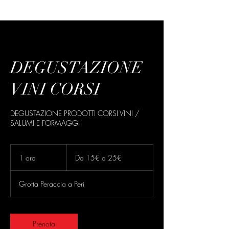
DEGUSTAZIONE
VINI CORSI
DEGUSTAZIONE PRODOTTI CORSI VINI /
SALUMI E FORMAGGI
Da
15€
1 ora
1
Da 15€ a 25€
a
25€
o
r
Grotta Peraccia a Peri
Prenota