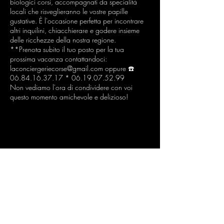
biologici corsi, accompagnati da specialità
locali che risveglieranno le vostre papille
gustative. È l'occasione perfetta per incontrare
altri inquilini, chiacchierare e godere insieme
delle ricchezze della nostra regione.
**Prenota subito il tuo posto per la tua
prossima vacanza contattandoci:
laconciergeriecorse@gmail.com oppure ☎️
06.84.16.37.17 * 06.19.07.52.99
Non vediamo l'ora di condividere con voi
questo momento amichevole e delizioso!